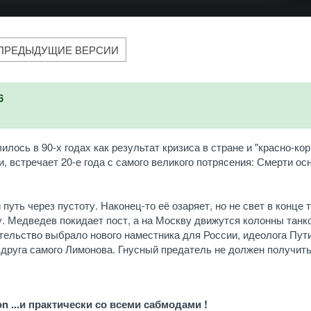
ПРЕДЫДУЩИЕ ВЕРСИИ
6
ось в 90-х годах как результат кризиса в стране и "красно-кор
, встречает 20-е года с самого великого потрясения: Смерти ос
уть через пустоту. Наконец-то её озаряет, но не свет в конце т
у. Медведев покидает пост, а на Москву движутся колонны танк
тельство выбрало нового наместника для России, идеолога Пут
 друга самого Лимонова. Гнусный предатель не должен получить
on ...и практически со всеми сабмодами !