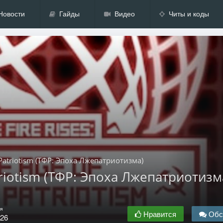
Новости
Гайды
Видео
Читы и коды
e Patriotism (ТФР: Эпоха Лжепатриотизма)
triotism (ТФР: Эпоха Лжепатриотизм
я
Нравится
Обс
.26