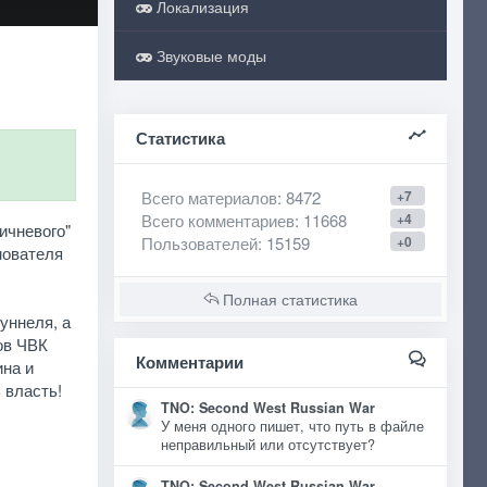
Локализация
Звуковые моды
Статистика
Всего материалов
: 8472
+7
Всего комментариев
: 11668
+4
ичневого"
Пользователей
: 15159
+0
нователя
Полная статистика
уннеля, а
ов ЧВК
Комментарии
ина и
 власть!
TNO: Second West Russian War
У меня одного пишет, что путь в файле
неправильный или отсутствует?
TNO: Second West Russian War