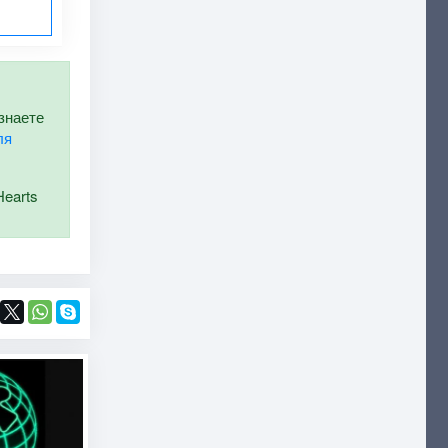
 знаете
ля
Hearts