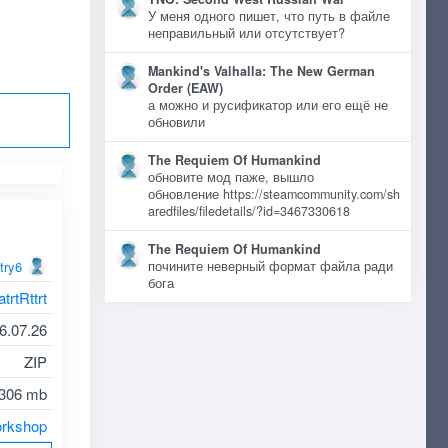
У меня одного пишет, что путь в файле
неправильный или отсутствует?
Mankind's Valhalla: The New German
Order (EAW)
а можно и русификатор или его ещё не
обновили
The Requiem Of Humankind
обновите мод паже, вышло
обновление https://steamcommunity.com/sh
aredfiles/filedetails/?id=3467330618
The Requiem Of Humankind
try6
почините неверный формат файла ради
бога
trtRttrt
6.07.26
ZIP
306 mb
rkshop