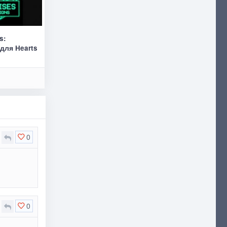
s:
 для Hearts
0
0