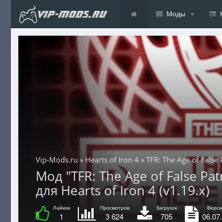
Моды
Vip-Mods.ru
»
Hearts of Iron 4
» TFR: The Age of Fals
Мод "TFR: The Age of False Pa
для Hearts of Iron 4 (v1.19.x)
Лайков
Просмотров
Загрузок
Верси
1
3 624
705
06.07