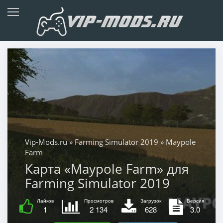
Vip-Mods.ru
»
Farming Simulator 2019
» Maypole
Farm
Карта «Maypole Farm» для
Farming Simulator 2019
Лайков
Просмотров
Загрузок
Версия
1
2 134
628
3.0