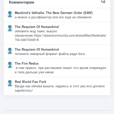
Комментарии
Mankind's Valhalla: The New German Order (EAW)
а можно и русификатор или его ещё не обновили
The Requiem Of Humankind
обновите мод паже, вышло
обновление https://steamcommunity.com/sharedfiles/filedetails/
?id=3467330618
The Requiem Of Humankind
почините неверный формат файла ради бога
The Fire Redux
в чем прикол, при распаковке пишет что архив поврежден
и типа дальше уже никак
Red World Fan Fork
Вроде как обнова вышла, надеюсь в этот раз все должно
зароботать!