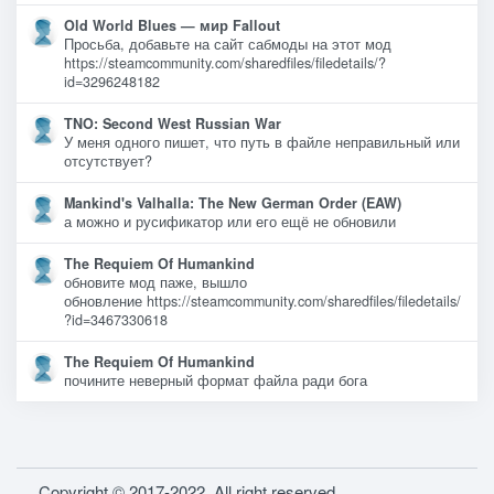
Old World Blues — мир Fallout
Просьба, добавьте на сайт сабмоды на этот мод
https://steamcommunity.com/sharedfiles/filedetails/?
id=3296248182
TNO: Second West Russian War
У меня одного пишет, что путь в файле неправильный или
отсутствует?
Mankind's Valhalla: The New German Order (EAW)
а можно и русификатор или его ещё не обновили
The Requiem Of Humankind
обновите мод паже, вышло
обновление https://steamcommunity.com/sharedfiles/filedetails/
?id=3467330618
The Requiem Of Humankind
почините неверный формат файла ради бога
Copyright © 2017-2022. All right reserved.