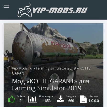
Vip-Mods.ru
»
Farming Simulator 2019
» KOTTE
GARANT
Мод «KOTTE GARANT» для
Farming Simulator 2019
Лайков
Просмотров
Загрузок
Версия
2
1 653
669
1.0.0.0