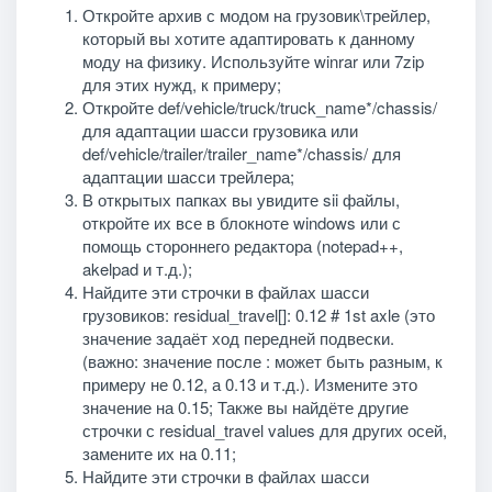
Откройте архив с модом на грузовик\трейлер,
который вы хотите адаптировать к данному
моду на физику. Используйте winrar или 7zip
для этих нужд, к примеру;
Откройте def/vehicle/truck/truck_name*/chassis/
для адаптации шасси грузовика или
def/vehicle/trailer/trailer_name*/chassis/ для
адаптации шасси трейлера;
В открытых папках вы увидите sii файлы,
откройте их все в блокноте windows или с
помощь стороннего редактора (notepad++,
akelpad и т.д.);
Найдите эти строчки в файлах шасси
грузовиков: residual_travel[]: 0.12 # 1st axle (это
значение задаёт ход передней подвески.
(важно: значение после : может быть разным, к
примеру не 0.12, а 0.13 и т.д.). Измените это
значение на 0.15; Также вы найдёте другие
строчки с residual_travel values для других осей,
замените их на 0.11;
Найдите эти строчки в файлах шасси