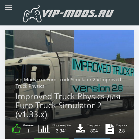
Vip-Mods.ru
»
Euro Truck Simulator 2
» Improved
Truck Physics
Improved Truck Physics для
Euro Truck Simulator 2
(v1.33.x)
Лайков
Просмотров
Загрузок
Версия
1
3 341
804
2.8