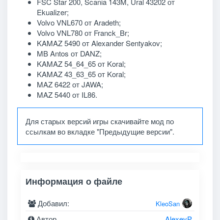
FSC Star 200, Scania 143M, Ural 43202 от
Ekualizer;
Volvo VNL670 от Aradeth;
Volvo VNL780 от Franck_Br;
KAMAZ 5490 от Alexander Sentyakov;
MB Antos от DANZ;
KAMAZ 54_64_65 от Koral;
KAMAZ 43_63_65 от Koral;
MAZ 6422 от JAWA;
MAZ 5440 от IL86.
Для старых версий игры скачивайте мод по
ссылкам во вкладке "Предыдущие версии".
Информация о файле
Добавил:
KleoSan
Автор
AlexeyP