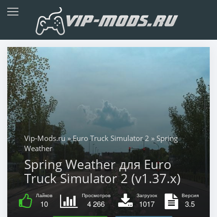
Vip-Mods.ru
»
Euro Truck Simulator 2
» Spring
Weather
Spring Weather для Euro
Truck Simulator 2 (v1.37.x)
Лайков
Просмотров
Загрузок
Версия
10
4 266
1017
3.5