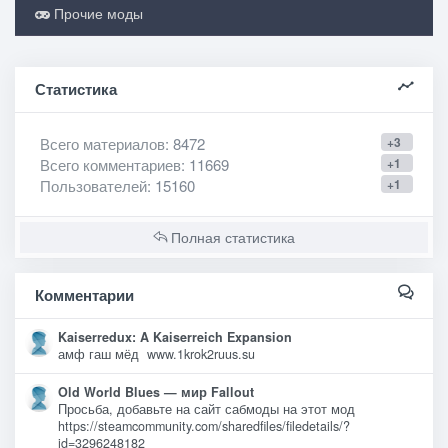
Прочие моды
Статистика
Всего материалов
: 8472
+3
Всего комментариев
: 11669
+1
Пользователей
: 15160
+1
Полная статистика
Комментарии
Kaiserredux: A Kaiserreich Expansion
амф гаш мёд www.1krok2ruus.su
Old World Blues — мир Fallout
Просьба, добавьте на сайт сабмоды на этот мод
https://steamcommunity.com/sharedfiles/filedetails/?
id=3296248182