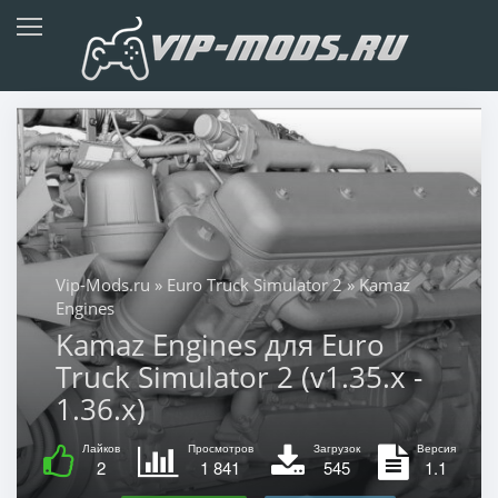
Vip-Mods.ru
»
Euro Truck Simulator 2
» Kamaz
Еngines
Kamaz Еngines для Euro
Truck Simulator 2 (v1.35.x -
1.36.x)
Лайков
Просмотров
Загрузок
Версия
2
1 841
545
1.1