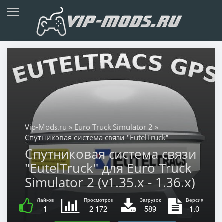
Vip-Mods.ru
»
Euro Truck Simulator 2
»
Спутниковая система связи "EutelTruck"
Спутниковая система связи
"EutelTruck" для Euro Truck
Simulator 2 (v1.35.x - 1.36.x)
Лайков
Просмотров
Загрузок
Версия
1
2 172
589
1.0