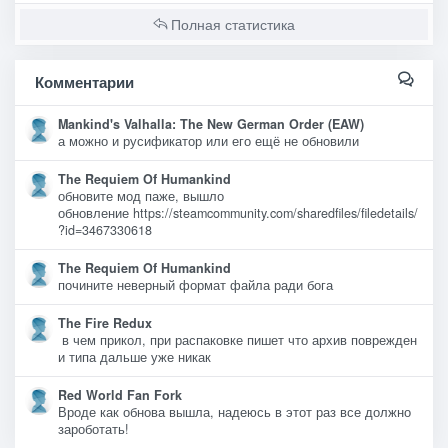
Полная статистика
Комментарии
Mankind's Valhalla: The New German Order (EAW)
а можно и русификатор или его ещё не обновили
The Requiem Of Humankind
обновите мод паже, вышло
обновление https://steamcommunity.com/sharedfiles/filedetails/
?id=3467330618
The Requiem Of Humankind
почините неверный формат файла ради бога
The Fire Redux
в чем прикол, при распаковке пишет что архив поврежден
и типа дальше уже никак
Red World Fan Fork
Вроде как обнова вышла, надеюсь в этот раз все должно
зароботать!