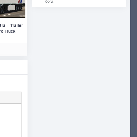
бога
ra + Trailer
ro Truck