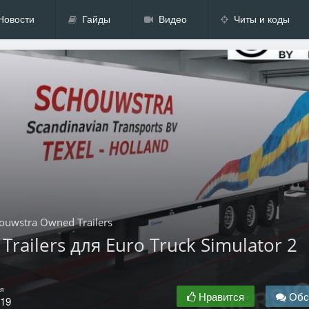
Новости
Гайды
Видео
Читы и коды
houwstra Owned Trailers
Trailers для Euro Truck Simulator 2
я
Нравится
Обс
.19