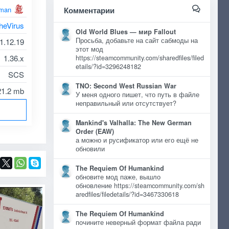
man
Комментарии
heVirus
Old World Blues — мир Fallout
Просьба, добавьте на сайт сабмоды на
1.12.19
этот мод
1.36.x
https://steamcommunity.com/sharedfiles/filed
etails/?id=3296248182
SCS
TNO: Second West Russian War
21.2 mb
У меня одного пишет, что путь в файле
неправильный или отсутствует?
Mankind's Valhalla: The New German
Order (EAW)
а можно и русификатор или его ещё не
обновили
The Requiem Of Humankind
обновите мод паже, вышло
обновление https://steamcommunity.com/sh
aredfiles/filedetails/?id=3467330618
The Requiem Of Humankind
почините неверный формат файла ради