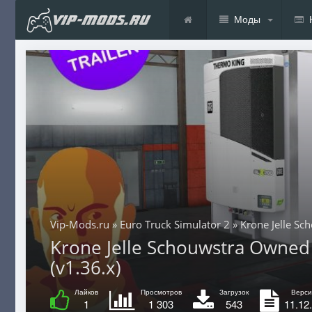
Моды
Vip-Mods.ru
»
Euro Truck Simulator 2
» Krone Jelle Sc
Krone Jelle Schouwstra Owned 
(v1.36.x)
Лайков
Просмотров
Загрузок
Верси
1
1 303
543
11.12