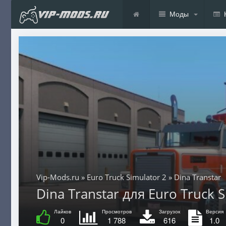
Моды
Vip-Mods.ru
»
Euro Truck Simulator 2
» Dina Transtar
Dina Transtar для Euro Truck S
Лайков
Просмотров
Загрузок
Версия
0
1 788
616
1.0