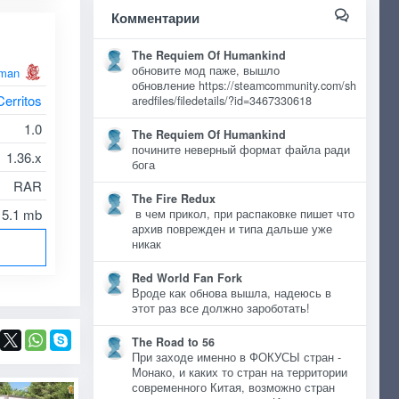
Комментарии
The Requiem Of Humankind
обновите мод паже, вышло
man
обновление https://steamcommunity.com/sh
Cerritos
aredfiles/filedetails/?id=3467330618
1.0
The Requiem Of Humankind
почините неверный формат файла ради
1.36.x
бога
RAR
The Fire Redux
15.1 mb
в чем прикол, при распаковке пишет что
архив поврежден и типа дальше уже
никак
Red World Fan Fork
Вроде как обнова вышла, надеюсь в
этот раз все должно зароботать!
The Road to 56
При заходе именно в ФОКУСЫ стран -
Монако, и каких то стран на территории
современного Китая, возможно стран