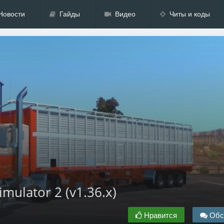
Новости
Гайды
Видео
Читы и коды
imulator 2 (v1.36.x)
Нравится
Обс