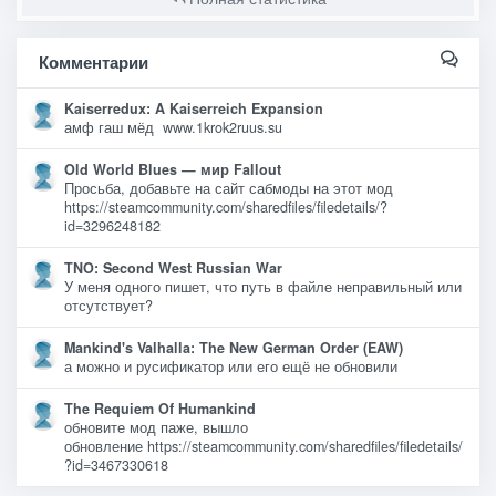
Комментарии
Kaiserredux: A Kaiserreich Expansion
амф гаш мёд www.1krok2ruus.su
Old World Blues — мир Fallout
Просьба, добавьте на сайт сабмоды на этот мод
https://steamcommunity.com/sharedfiles/filedetails/?
id=3296248182
TNO: Second West Russian War
У меня одного пишет, что путь в файле неправильный или
отсутствует?
Mankind's Valhalla: The New German Order (EAW)
а можно и русификатор или его ещё не обновили
The Requiem Of Humankind
обновите мод паже, вышло
обновление https://steamcommunity.com/sharedfiles/filedetails/
?id=3467330618