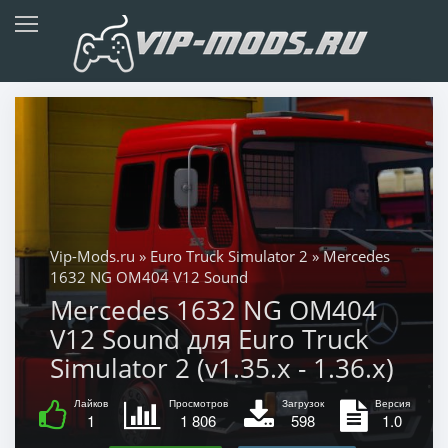
Vip-Mods.ru
»
Euro Truck Simulator 2
» Mercedes
1632 NG OM404 V12 Sound
Mercedes 1632 NG OM404
V12 Sound для Euro Truck
Simulator 2 (v1.35.x - 1.36.x)
Лайков
Просмотров
Загрузок
Версия
1
1 806
598
1.0