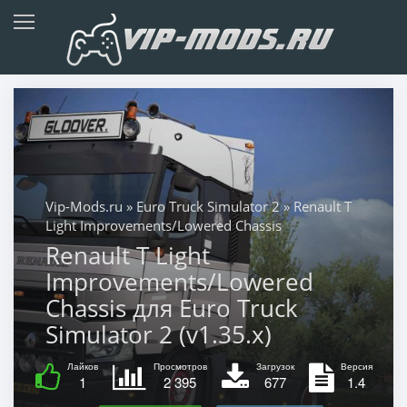
Vip-Mods.ru
»
Euro Truck Simulator 2
» Renault T
Light Improvements/Lowered Chassis
Renault T Light
Improvements/Lowered
Chassis для Euro Truck
Simulator 2 (v1.35.x)
Лайков
Просмотров
Загрузок
Версия
1
2 395
677
1.4