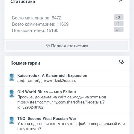
Статистика
Всего материалов
: 8472
+3
Всего комментариев
: 11669
+1
Пользователей
: 15160
+1
Полная статистика
Комментарии
Kaiserredux: A Kaiserreich Expansion
амф гаш мёд www.1krok2ruus.su
Old World Blues — мир Fallout
Просьба, добавьте на сайт сабмоды на этот мод
https://steamcommunity.com/sharedfiles/filedetails/?
id=3296248182
TNO: Second West Russian War
У меня одного пишет, что путь в файле неправильный или
отсутствует?