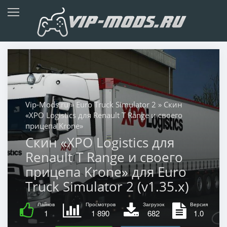
Vip-Mods.ru
»
Euro Truck Simulator 2
» Скин
«XPO Logistics для Renault T Range и своего
прицепа Krone»
Скин «XPO Logistics для
Renault T Range и своего
прицепа Krone» для Euro
Truck Simulator 2 (v1.35.x)
Лайков
Просмотров
Загрузок
Версия
1
1 890
682
1.0