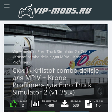
Vip-Mods.ru
»
Euro Truck Simulator 2
» Скин
«Kriistof combo delisle для MPIV + Krone
Profiliner»
Скин «Kriistof combo delisle
для MPIV + Krone
Profiliner» для Euro Truck
Simulator 2 (v1.35.x)
Лайков
Просмотров
Загрузок
Версия
2
1 498
536
1.0