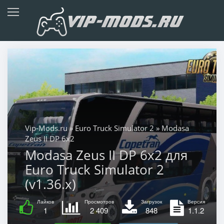
Vip-Mods.ru
»
Euro Truck Simulator 2
» Modasa
Zeus II DP 6х2
Modasa Zeus II DP 6х2 для
Euro Truck Simulator 2
(v1.36.x)
Лайков
Просмотров
Загрузок
Версия
1
2 409
848
1.1.2