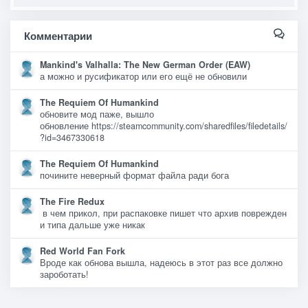
Комментарии
Mankind's Valhalla: The New German Order (EAW)
а можно и русификатор или его ещё не обновили
The Requiem Of Humankind
обновите мод паже, вышло
обновление https://steamcommunity.com/sharedfiles/filedetails/
?id=3467330618
The Requiem Of Humankind
почините неверный формат файла ради бога
The Fire Redux
в чем прикол, при распаковке пишет что архив поврежден
и типа дальше уже никак
Red World Fan Fork
Вроде как обнова вышла, надеюсь в этот раз все должно
зароботать!