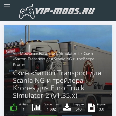
Vip-Mods.ru
»
Euro Truck Simulator 2
» Скин
«Sartori Transport для Scania NG и трейлера
Krone»
Скин «Sartori Transport для
Scania NG и трейлера
Krone» для Euro Truck
Simulator 2 (v1.35.x)
Лайков
Просмотров
Загрузок
Версия
1
1 682
540
3.0