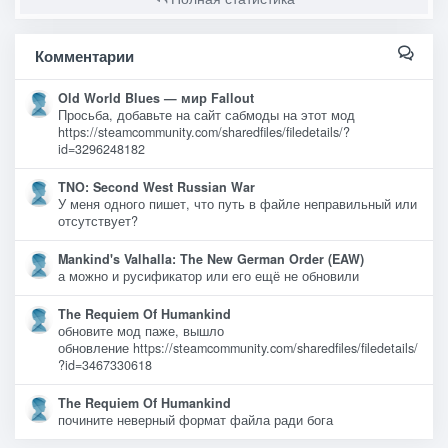
Комментарии
Old World Blues — мир Fallout
Просьба, добавьте на сайт сабмоды на этот мод
https://steamcommunity.com/sharedfiles/filedetails/?
id=3296248182
TNO: Second West Russian War
У меня одного пишет, что путь в файле неправильный или
отсутствует?
Mankind's Valhalla: The New German Order (EAW)
а можно и русификатор или его ещё не обновили
The Requiem Of Humankind
обновите мод паже, вышло
обновление https://steamcommunity.com/sharedfiles/filedetails/
?id=3467330618
The Requiem Of Humankind
почините неверный формат файла ради бога