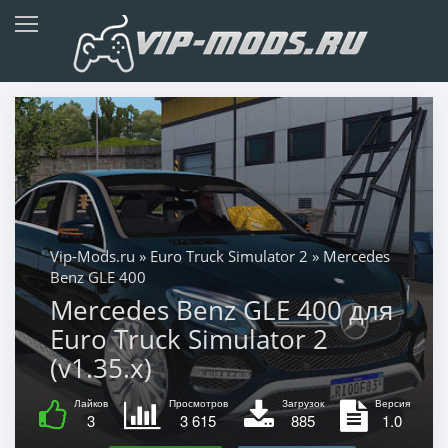
Vip-Mods.ru
»
Euro Truck Simulator 2
» Mercedes
Benz GLE 400
Mercedes Benz GLE 400 для
Euro Truck Simulator 2
(v1.35.x)
Лайков
Просмотров
Загрузок
Версия
3
3 615
885
1.0