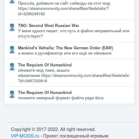
Просьба, добавьте на сайт сабмоды на этот мод
https://steamcommunity.com/sharedfiles/filedetails/?
id=3296248182
TNO: Second West Russian War
У меня одного пишет, что путь в файле неправильный или
отсутствует?
Mankind's Valhalla: The New German Order (EAW)
а можно и русификатор или его ещё не обновили
The Requiem Of Humankind
обновите мод паже, вышло
обновление https://steamcommunity.com/sharedfiles/filedetails/
?id=3467330618
The Requiem Of Humankind
почините неверный формат файла ради бога
Copyright © 2017-2022. All right reserved.
VIP-MODS.ru
- Проект посвященный игровым