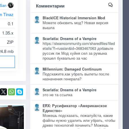
oSan
Комментарии
n Tinaz
BlackICE Historical Immersion Mod
Можете обновить мод? Новая версия
0.1
вышла
1.35.x
Scarlatia: Dreams of a Vampire
ZIP
https://steamcommunity.com/sharedfiles/filed
etails/?l=russian&id=3683467063 добавьте
24.8 mb
руссик пж Мод хуйня сел за румына
прошел буквально за час
Millennium: Damaged Continuum
Подскажите,как убрать вылеты после
назначения генерала?
Scarlatia: Dreams of a Vampire
это не та ссылка
ERX: Русификатор «Американское
Единство»
Можешь подсказать, пожалуйста, какие
файлы нужно удалить или убрать, чтобы
древо технологий починить? Можешь