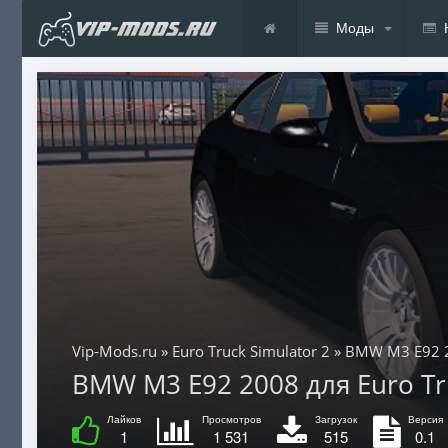
Моды
Vip-Mods.ru
»
Euro Truck Simulator 2
» BMW M3 E92 
BMW M3 E92 2008 для Euro Truc
Лайков
Просмотров
Загрузок
Версия
1
1 531
515
0.1