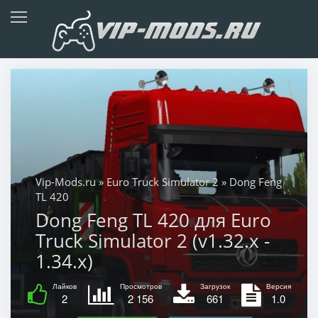
Vip-Mods.ru
»
Euro Truck Simulator 2
» Dong Feng
TL 420
Dong Feng TL 420 для Euro
Truck Simulator 2 (v1.32.x -
1.34.x)
Лайков
Просмотров
Загрузок
Версия
2
2 156
661
1.0