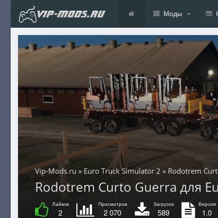
Моды
Vip-Mods.ru
»
Euro Truck Simulator 2
» Rodotrem Curt
Rodotrem Curto Guerra для Euro
Лайков
Просмотров
Загрузок
Версия
2
2 070
589
1.0