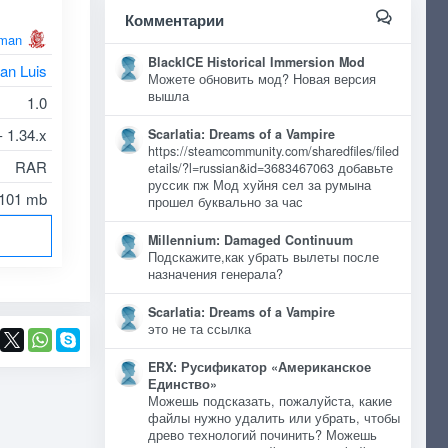
Комментарии
man
BlackICE Historical Immersion Mod
an Luis
Можете обновить мод? Новая версия
вышла
1.0
- 1.34.x
Scarlatia: Dreams of a Vampire
https://steamcommunity.com/sharedfiles/filed
RAR
etails/?l=russian&id=3683467063 добавьте
руссик пж Мод хуйня сел за румына
101 mb
прошел буквально за час
Millennium: Damaged Continuum
Подскажите,как убрать вылеты после
назначения генерала?
Scarlatia: Dreams of a Vampire
это не та ссылка
ERX: Русификатор «Американское
Единство»
Можешь подсказать, пожалуйста, какие
файлы нужно удалить или убрать, чтобы
древо технологий починить? Можешь