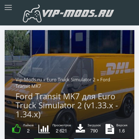
Vip-Mods.ru
»
Euro Truck Simulator 2
» Ford
Transit MK7
Ford Transit MK7 для Euro
Truck Simulator 2 (v1.33.x -
1.34.x)
Лайков
Просмотров
Загрузок
Версия
2
2 621
790
1.6