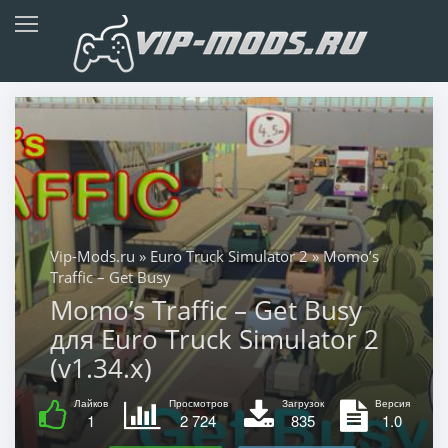
Vip-Mods.ru
»
Euro Truck Simulator 2
» Momo’s
Traffic – Get Busy
Momo’s Traffic – Get Busy
для Euro Truck Simulator 2
(v1.34.x)
Лайков
Просмотров
Загрузок
Версия
1
2 724
835
1.0