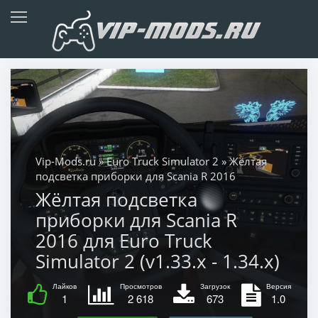
Vip-Mods.ru
»
Euro Truck Simulator 2
» Жёлтая
подсветка приборки для Scania R 2016
Жёлтая подсветка
приборки для Scania R
2016 для Euro Truck
Simulator 2 (v1.33.x - 1.34.x)
Лайков
Просмотров
Загрузок
Версия
1
2 618
673
1.0