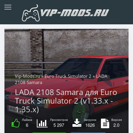
Vip-Mods.ru
»
Euro Truck Simulator 2
» LADA
2108 Samara
LADA 2108 Samara для Euro
Truck Simulator 2 (v1.33.x -
1.35.x)
Лайков
Просмотров
Загрузок
Версия
6
5 297
1626
2.0