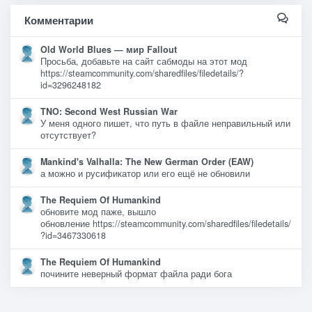
Комментарии
Old World Blues — мир Fallout
Просьба, добавьте на сайт сабмоды на этот мод
https://steamcommunity.com/sharedfiles/filedetails/?
id=3296248182
TNO: Second West Russian War
У меня одного пишет, что путь в файле неправильный или
отсутствует?
Mankind's Valhalla: The New German Order (EAW)
а можно и русификатор или его ещё не обновили
The Requiem Of Humankind
обновите мод паже, вышло
обновление https://steamcommunity.com/sharedfiles/filedetails/
?id=3467330618
The Requiem Of Humankind
почините неверный формат файла ради бога