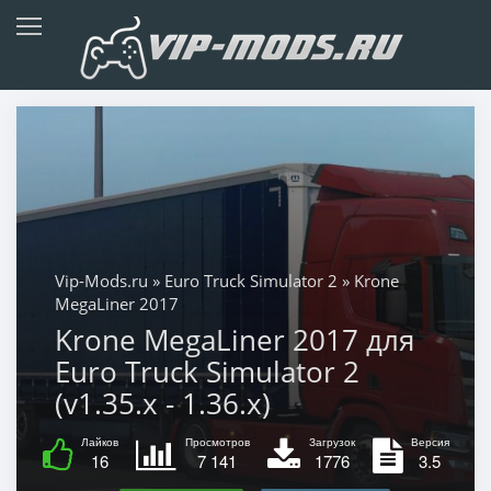
Vip-Mods.ru
»
Euro Truck Simulator 2
» Krone
MegaLiner 2017
Krone MegaLiner 2017 для
Euro Truck Simulator 2
(v1.35.x - 1.36.x)
Лайков
Просмотров
Загрузок
Версия
16
7 141
1776
3.5