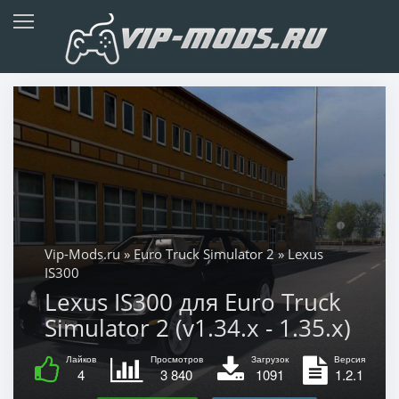
Vip-Mods.ru
»
Euro Truck Simulator 2
» Lexus
IS300
Lexus IS300 для Euro Truck
Simulator 2 (v1.34.x - 1.35.x)
Лайков
Просмотров
Загрузок
Версия
4
3 840
1091
1.2.1