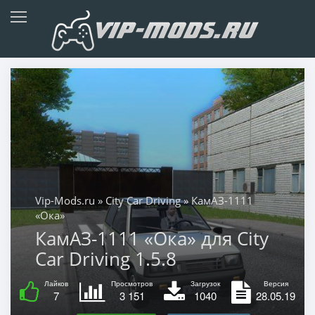
Vip-Mods.ru
»
City Car Driving
» КамАЗ-1111
«Ока»
КамАЗ-1111 «Ока» для City
Car Driving 1.5.8
Лайков
Просмотров
Загрузок
Версия
7
3 151
1040
28.05.19