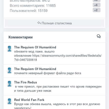
Всего материалов
: 8472
Всего комментариев
: 11665
+6
Пользователей
: 15159
+2
Полная статистика
Комментарии
The Requiem Of Humankind
обновите мод паже, вышло
обновление https://steamcommunity.com/sharedfiles/filedetails/
?id=3467330618
The Requiem Of Humankind
почините неверный формат файла ради бога
The Fire Redux
в чем прикол, при распаковке пишет что архив поврежден
и типа дальше уже никак
Red World Fan Fork
Вроде как обнова вышла, надеюсь в этот раз все должно
зароботать!