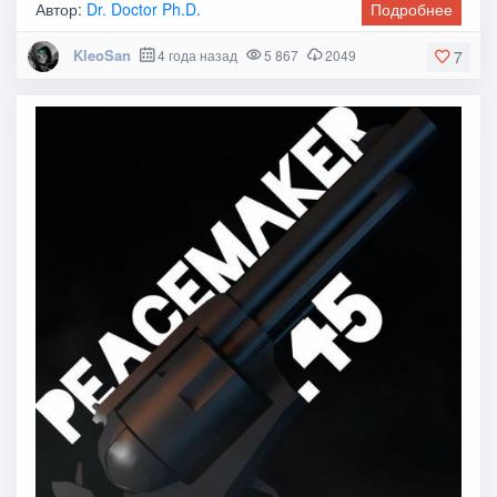
Автор:
Dr. Doctor Ph.D.
Подробнее
KleoSan
4 года назад
5 867
2049
7