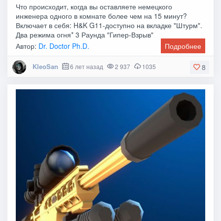
Что происходит, когда вы оставляете немецкого
инженера одного в комнате более чем на 15 минут?
Включает в себя: H&K G11-доступно на вкладке "Штурм".
Два режима огня* 3 Раунда "Гипер-Взрыв"
Автор:
Dr. Doctor Ph.D.
Подробнее
KleoSan
6 лет назад
2 937
1035
8