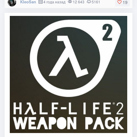
KleoSan
4 года назад
12 643
5161
19