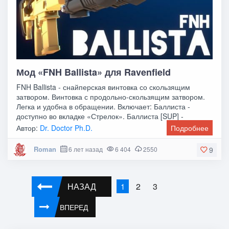
Мод «FNH Ballista» для Ravenfield
FNH Ballista - снайперская винтовка со скользящим
затвором. Винтовка с продольно-скользящим затвором.
Легка и удобна в обращении. Включает: Баллиста -
доступно во вкладке «Стрелок». Баллиста [SUP] -
Автор:
Dr. Doctor Ph.D.
Подробнее
Roman
6 лет назад
6 404
2550
9
НАЗАД
2
3
1
ВПЕРЕД