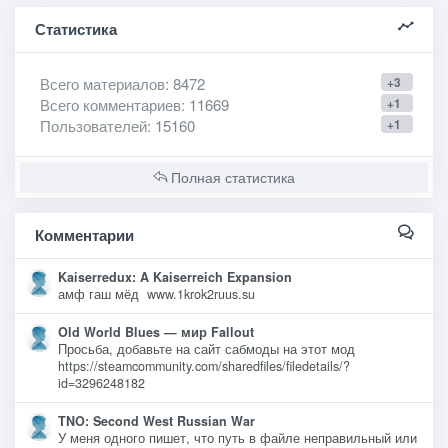
Статистика
Всего материалов
: 8472
+3
Всего комментариев
: 11669
+1
Пользователей
: 15160
+1
Полная статистика
Комментарии
Kaiserredux: A Kaiserreich Expansion
амф гаш мёд www.1krok2ruus.su
Old World Blues — мир Fallout
Просьба, добавьте на сайт сабмоды на этот мод
https://steamcommunity.com/sharedfiles/filedetails/?
id=3296248182
TNO: Second West Russian War
У меня одного пишет, что путь в файле неправильный или