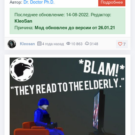
Автор:
Dr. Doctor Ph.D.
Подробнее
Последнее обновление: 14-08-2022. Редактор:
KleoSan
Причина:
Мод обновлен до версии от 26.01.21
Kleosan
4 года назад
10 863
3148
7